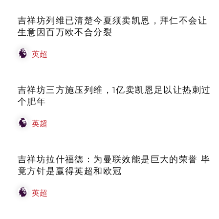
吉祥坊列维已清楚今夏须卖凯恩，拜仁不会让
生意因百万欧不合分裂
英超
吉祥坊三方施压列维，1亿卖凯恩足以让热刺过
个肥年
英超
吉祥坊拉什福德：为曼联效能是巨大的荣誉 毕
竟方针是赢得英超和欧冠
英超