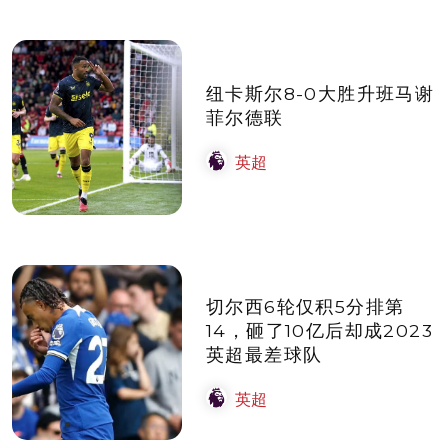
纽卡斯尔8-0大胜升班马谢
菲尔德联
英超
切尔西6轮仅积5分排第
14，砸了10亿后却成2023
英超最差球队
英超