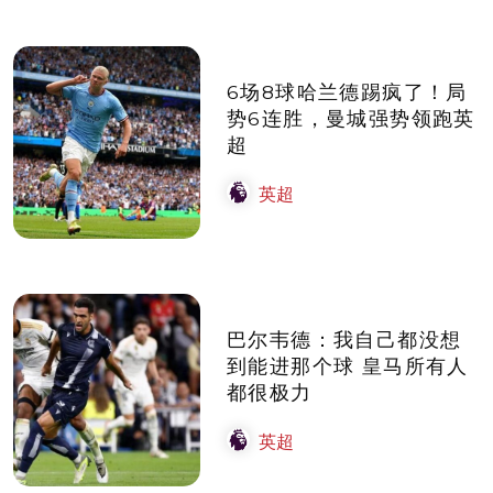
6场8球哈兰德踢疯了！局
势6连胜，曼城强势领跑英
超
英超
巴尔韦德：我自己都没想
到能进那个球 皇马所有人
都很极力
英超