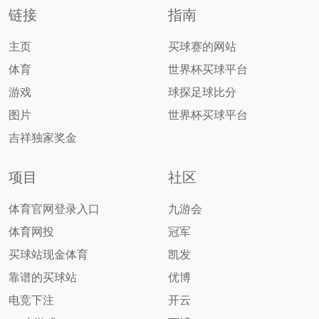
链接
指南
主页
买球赛的网站
体育
世界杯买球平台
游戏
球探足球比分
图片
世界杯买球平台
吉祥独家奖金
项目
社区
体育官网登录入口
九游会
体育网投
冠军
买球站现金体育
凯发
靠谱的买球站
优博
电竞下注
开云