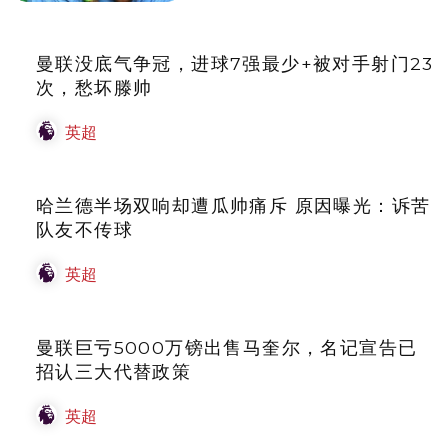
曼联没底气争冠，进球7强最少+被对手射门23
次，愁坏滕帅
英超
哈兰德半场双响却遭瓜帅痛斥 原因曝光：诉苦
队友不传球
英超
曼联巨亏5000万镑出售马奎尔，名记宣告已
招认三大代替政策
英超