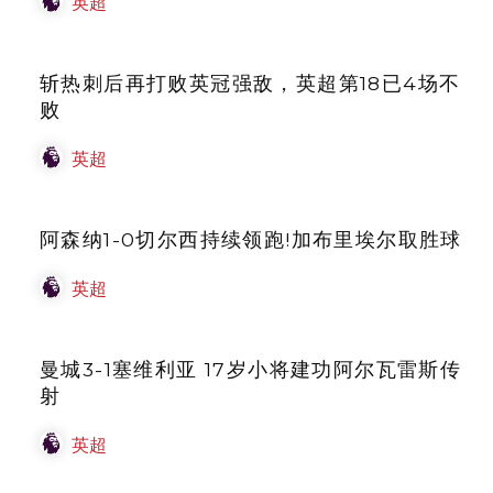
英超
斩热刺后再打败英冠强敌，英超第18已4场不
败
英超
阿森纳1-0切尔西持续领跑!加布里埃尔取胜球
英超
曼城3-1塞维利亚 17岁小将建功阿尔瓦雷斯传
射
英超