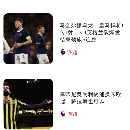
马奎尔摆乌龙，皇马悍将1
传1射，3-1英格兰队爆发，
结束劲旅5连胜
英超
库蒂尼奥为利物浦换来欧
冠，萨拉赫也可以
英超