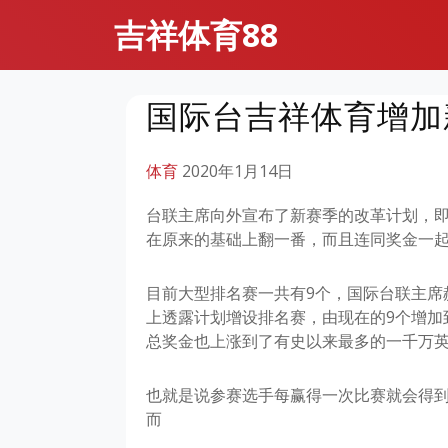
吉祥体育88
国际台吉祥体育增加
体育
2020年1月14日
台联主席向外宣布了新赛季的改革计划，即
在原来的基础上翻一番，而且连同奖金一
目前大型排名赛一共有9个，国际台联主席
上透露计划增设排名赛，由现在的9个增加
总奖金也上涨到了有史以来最多的一千万
也就是说参赛选手每赢得一次比赛就会得
而