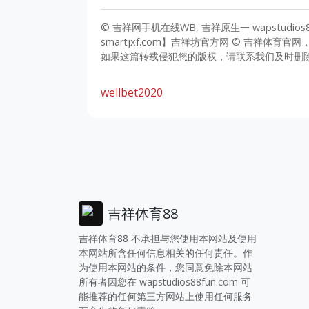
© 吉祥网手机在线WB, 吉祥原生一 wapstudios
smartjxf.com】吉祥坊官方网 © 吉祥体育官
如果这篇转载侵犯您的版权，请联系我们及时删
wellbet2020
吉祥体育88
吉祥体育88 不承担与您使用本网站及使用
本网站所含任何信息相关的任何责任。作
为使用本网站的条件，您同意免除本网站
所有者因您在
wapstudios88fun.com
可
能推荐的任何第三方网站上使用任何服务