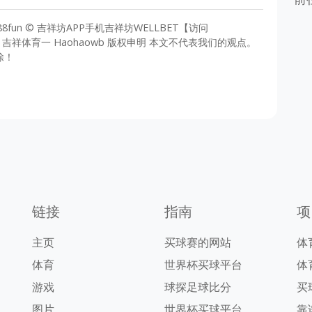
88fun © 吉祥坊APP手机吉祥坊WELLBET【访问
网，吉祥体育一 Haohaowb 版权申明 本文不代表我们的观点。
除！
链接
指南
项
主页
买球赛的网站
体
体育
世界杯买球平台
体
游戏
球探足球比分
买
图片
世界杯买球平台
靠