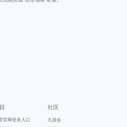
目
社区
育官网登录入口
九游会