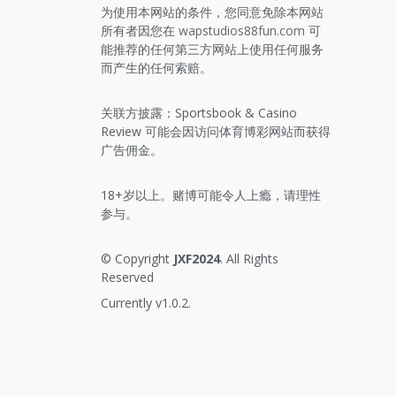
为使用本网站的条件，您同意免除本网站
所有者因您在
wapstudios88fun.com
可
能推荐的任何第三方网站上使用任何服务
而产生的任何索赔。
关联方披露：Sportsbook & Casino
Review 可能会因访问体育博彩网站而获得
广告佣金。
18+岁以上。赌博可能令人上瘾，请理性
参与。
© Copyright
JXF2024
. All Rights
Reserved
Currently v1.0.2.