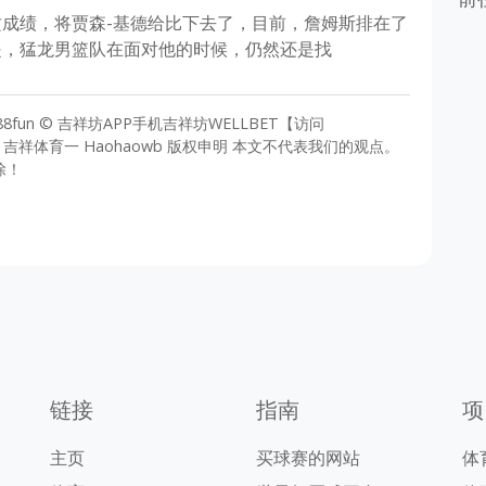
成绩，将贾森-基德给比下去了，目前，詹姆斯排在了
是，猛龙男篮队在面对他的时候，仍然还是找
88fun © 吉祥坊APP手机吉祥坊WELLBET【访问
网，吉祥体育一 Haohaowb 版权申明 本文不代表我们的观点。
除！
链接
指南
项
主页
买球赛的网站
体