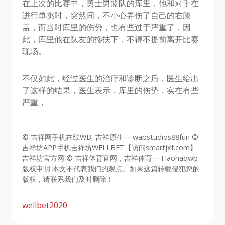
在上次的比赛中，勇士男篮队的库里，他和对手在
进行单挑时，突然间，不小心弄伤了自己的右膝
盖，而当时库里的伤势，也有些过于严重了，因
此，库里他在队友的搀扶下，不得不提前离开比赛
现场。
不仅如此，经过医生的治疗和诊断之后，医生给出
了这样的结果，医生表示，库里的伤势，实在有些
严重，
© 吉祥网手机在线WB, 吉祥原生一 wapstudios88fun ©
吉祥坊APP手机吉祥坊WELLBET【访问smartjxf.com】
吉祥坊官方网 © 吉祥体育官网，吉祥体育一 Haohaowb
版权申明 本文不代表我们的观点。如果这篇转载侵犯您的
版权，请联系我们及时删除！
wellbet2020