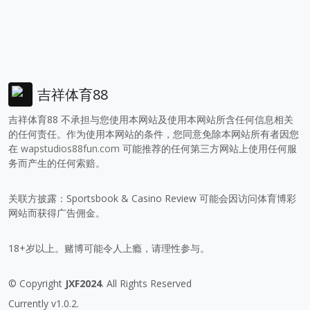
吉祥体育88
吉祥体育88 不承担与您使用本网站及使用本网站所含任何信息相关
的任何责任。作为使用本网站的条件，您同意免除本网站所有者因您
在
wapstudios88fun.com
可能推荐的任何第三方网站上使用任何服
务而产生的任何索赔。
关联方披露：Sportsbook & Casino Review 可能会因访问体育博彩
网站而获得广告佣金。
18+岁以上。赌博可能令人上瘾，请理性参与。
© Copyright
JXF2024
. All Rights Reserved
Currently v1.0.2.