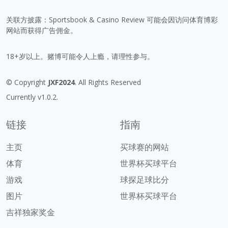
关联方披露：Sportsbook & Casino Review 可能会因访问体育博彩
网站而获得广告佣金。
18+岁以上。赌博可能令人上瘾，请理性参与。
© Copyright
JXF2024
. All Rights Reserved
Currently v1.0.2.
链接
指南
主页
买球赛的网站
体育
世界杯买球平台
游戏
球探足球比分
图片
世界杯买球平台
吉祥独家奖金