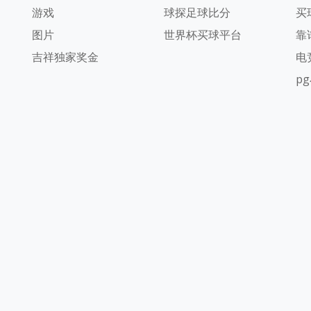
游戏
球探足球比分
买
图片
世界杯买球平台
靠
吉祥独家奖金
电
p