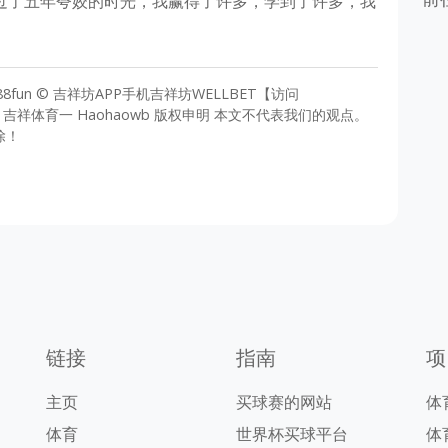
过了五年夸姣的时光，我赢得了许多，学到了许多，我
88fun © 吉祥坊APP手机吉祥坊WELLBET【访问
网，吉祥体育一 Haohaowb 版权申明 本文不代表我们的观点。
除！
链接
指南
项
主页
买球赛的网站
体
体育
世界杯买球平台
体