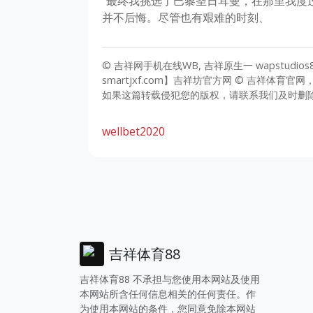
“最终我挑选了巴黎圣日耳曼，在那里我度
并不后悔。尽管也有艰难的时刻、
© 吉祥网手机在线WB, 吉祥原生一 wapstudios
smartjxf.com】吉祥坊官方网 © 吉祥体育官
如果这篇转载侵犯您的版权，请联系我们及时删
wellbet2020
吉祥体育88
吉祥体育88 不承担与您使用本网站及使用
本网站所含任何信息相关的任何责任。作
为使用本网站的条件，您同意免除本网站