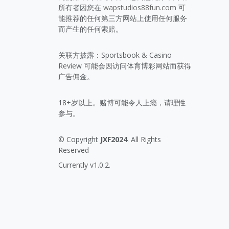
所有者因您在
wapstudios88fun.com
可
能推荐的任何第三方网站上使用任何服务
而产生的任何索赔。
关联方披露：Sportsbook & Casino
Review 可能会因访问体育博彩网站而获得
广告佣金。
18+岁以上。赌博可能令人上瘾，请理性
参与。
© Copyright
JXF2024
. All Rights
Reserved
Currently v1.0.2.