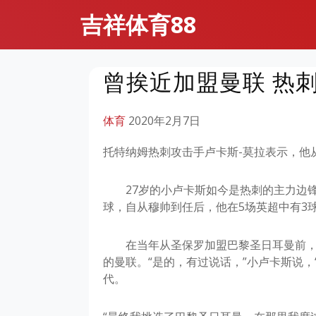
吉祥体育88
曾挨近加盟曼联 热
体育
2020年2月7日
托特纳姆热刺攻击手卢卡斯-莫拉表示，他
27岁的小卢卡斯如今是热刺的主力边锋
球，自从穆帅到任后，他在5场英超中有3
在当年从圣保罗加盟巴黎圣日耳曼前，
的曼联。“是的，有过说话，”小卢卡斯说
代。