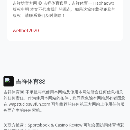
吉祥坊官方网 © 吉祥体育官网，吉祥体育一 Haohaowb
版权申明 本文不代表我们的观点。如果这篇转载侵犯您的
版权，请联系我们及时删除！
wellbet2020
吉祥体育88
吉祥体育88 不承担与您使用本网站及使用本网站所含任何信息相关
的任何责任。作为使用本网站的条件，您同意免除本网站所有者因您
在
wapstudios88fun.com
可能推荐的任何第三方网站上使用任何服
务而产生的任何索赔。
关联方披露：Sportsbook & Casino Review 可能会因访问体育博彩