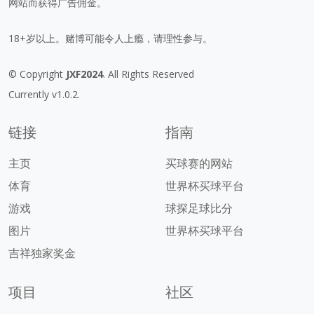
网站而获得广告佣金。
18+岁以上。赌博可能令人上瘾，请理性参与。
© Copyright
JXF2024
. All Rights Reserved
Currently v1.0.2.
链接
指南
主页
买球赛的网站
体育
世界杯买球平台
游戏
球探足球比分
图片
世界杯买球平台
吉祥独家奖金
项目
社区