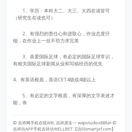
1、学历：本科大二、大三、大四在读皆可
（研究生在读也可）
2、有强烈的责任心和进取心，作业态度仔
细，在作业上一丝不苟力求完美
3、喜爱国际足球，有必定的国际足球常识，
有相关国际足球新闻从业和写稿经历的优先
4、有英语根底，英语CET4级或4级以上
5、有必定的文字根底，有深厚的文字表述才
能，有
© 吉祥网手机在线WB, 吉祥原生一 wapstudios88fun ©
吉祥坊APP手机吉祥坊WELLBET【访问smartjxf.com】