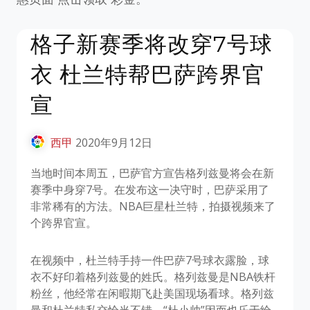
格子新赛季将改穿7号球
衣 杜兰特帮巴萨跨界官
宣
西甲
2020年9月12日
当地时间本周五，巴萨官方宣告格列兹曼将会在新
赛季中身穿7号。在发布这一决守时，巴萨采用了
非常稀有的方法。NBA巨星杜兰特，拍摄视频来了
个跨界官宣。
在视频中，杜兰特手持一件巴萨7号球衣露脸，球
衣不好印着格列兹曼的姓氏。格列兹曼是NBA铁杆
粉丝，他经常在闲暇期飞赴美国现场看球。格列兹