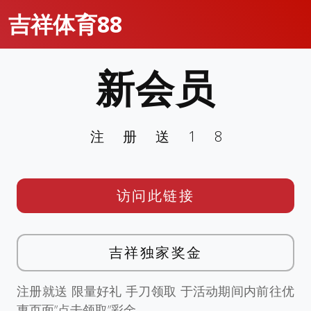
吉祥体育88
新会员
注册送18
访问此链接
吉祥独家奖金
注册就送 限量好礼 手刀领取 于活动期间内前往优
惠页面”点击领取”彩金。