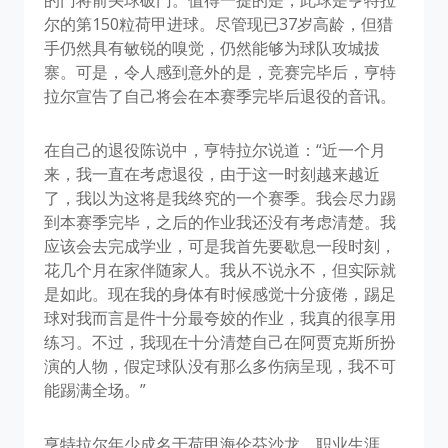
的门将前头球破门。值得一提的是，此球是亨特拉
尔的第150粒荷甲进球。尽管现已37岁高龄，但猎
手仍然具有敏锐的嗅觉，仍然能够为球队攻城拔
寨。可是，令人感到意外的是，竞赛完毕后，亨特
拉尔宣告了自己将会在本赛季完毕后退役的音讯。
在自己的退役陈说中，亨特拉尔说道：“近一个月
来，我一直在考虑退役，由于这一时刻越来越近
了，我以为这将是我终究的一个赛季。我会尽力踢
到本赛季完毕，之后的作业我还没有考虑清楚。我
应该会去完成学业，可是我首先要歇息一段时刻，
花几个月在家伴随家人。我从不说永不，但实际就
是如此。现在我的身体有时候感觉十分疲倦，踢足
球对我而言是件十分最夸姣的作业，我真的很享用
练习。不过，我现在十分清楚自己在阿贾克斯所扮
演的人物，假定球队没有那么多伤病呈现，我不可
能踢满全场。”
亨特拉尔年少成名于荷甲海伦芬沙龙，职业生涯