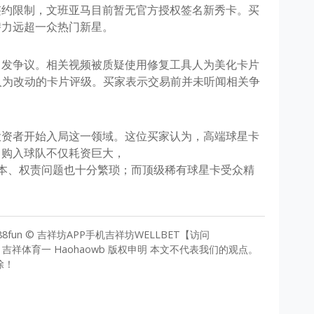
签约限制，文班亚马目前暂无官方授权签名新秀卡。买
潜力远超一众热门新星。
引发争议。相关视频被质疑使用修复工具人为美化卡片
过人为改动的卡片评级。买家表示交易前并未听闻相关争
投资者开始入局这一领域。这位买家认为，高端球星卡
：购入球队不仅耗资巨大，
本、权责问题也十分繁琐；而顶级稀有球星卡受众精
88fun © 吉祥坊APP手机吉祥坊WELLBET【访问
网，吉祥体育一 Haohaowb 版权申明 本文不代表我们的观点。
除！