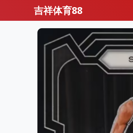
吉祥体育88