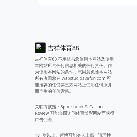
吉祥体育88
吉祥体育88 不承担与您使用本网站及使用
本网站所含任何信息相关的任何责任。作
为使用本网站的条件，您同意免除本网站
所有者因您在
wapstudios88fun.com
可
能推荐的任何第三方网站上使用任何服务
而产生的任何索赔。
关联方披露：Sportsbook & Casino
Review 可能会因访问体育博彩网站而获得
广告佣金。
18+岁以上。赌博可能令人上瘾，请理性