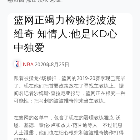
篮网正竭力检验挖波波
维奇 知情人:他是KD心
中独爱
NBA
2020年8月25日
跟着被猛龙4场横扫，篮网的2019-20赛季现已完毕
了。现在他们把首要政策放在了寻找主教练上。据
闻名记者沙姆斯-查拉尼亚报导，篮网正在根究一种
可能性：把马刺的波波维奇挖来当主教练。
在篮网的名单中，包含了现在的署理教练雅克-沃
恩、基德、泰伦-卢和杰夫-范甘迪等人，不过消息
人士泄露，他们也在细心根究和波波维奇协作打得