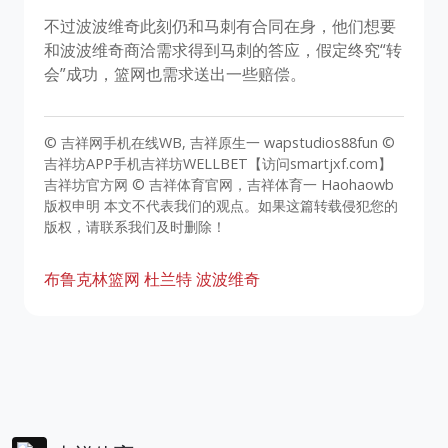
不过波波维奇此刻仍和马刺有合同在身，他们想要
和波波维奇商洽需求得到马刺的答应，假定终究“转
会”成功，篮网也需求送出一些赔偿。
© 吉祥网手机在线WB, 吉祥原生一 wapstudios88fun ©
吉祥坊APP手机吉祥坊WELLBET【访问smartjxf.com】
吉祥坊官方网 © 吉祥体育官网，吉祥体育一 Haohaowb
版权申明 本文不代表我们的观点。如果这篇转载侵犯您的
版权，请联系我们及时删除！
布鲁克林篮网
杜兰特
波波维奇