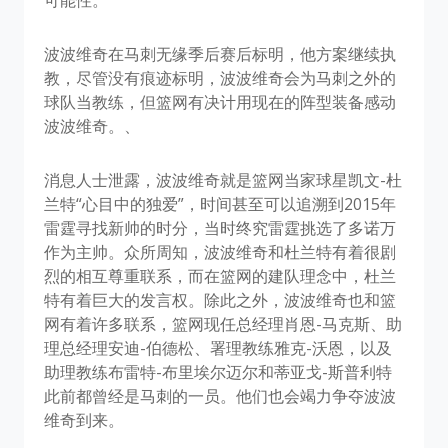
可能性。
波波维奇在马刺无缘季后赛后标明，他方案继续执
教，尽管没有痕迹标明，波波维奇会为马刺之外的
球队当教练，但篮网有决计用现在的阵型装备感动
波波维奇。、
消息人士泄露，波波维奇就是篮网当家球星凯文-杜
兰特“心目中的独爱”，时间甚至可以追溯到2015年
雷霆寻找新帅的时分，当时终究雷霆挑选了多诺万
作为主帅。众所周知，波波维奇和杜兰特有着很剧
烈的相互尊重联系，而在篮网的建队理念中，杜兰
特有着巨大的发言权。除此之外，波波维奇也和篮
网有着许多联系，篮网现任总经理肖恩-马克斯、助
理总经理安迪-伯德松、署理教练雅克-沃恩，以及
助理教练布雷特-布里埃尔迈尔和蒂亚戈-斯普利特
此前都曾经是马刺的一员。他们也会竭力争夺波波
维奇到来。