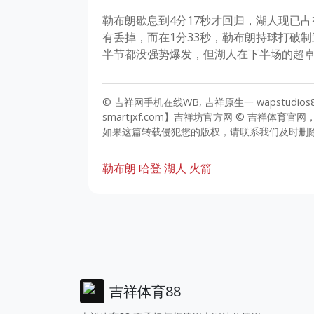
勒布朗歇息到4分17秒才回归，湖人现已占
有丢掉，而在1分33秒，勒布朗持球打破
半节都没强势爆发，但湖人在下半场的超
© 吉祥网手机在线WB, 吉祥原生一 wapstudios
smartjxf.com】吉祥坊官方网 © 吉祥体育官
如果这篇转载侵犯您的版权，请联系我们及时删
勒布朗
哈登
湖人
火箭
吉祥体育88