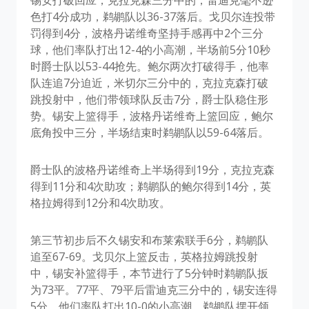
锡安打破回应，克拉克森三分中的，雷迪克毫不逊
色打4分成功，鹈鹕队以36-37落后。戈贝尔连投带
罚得到4分，波格丹诺维奇坚持手感再中2个三分
球，他们率队打出12-4的小高潮，半场前5分10秒
时爵士队以53-44抢先。鲍尔两次打破得手，他率
队连追7分迫近，米切尔三分中的，克拉克森打破
跳投射中，他们带领球队反击7分，爵士队稳住形
势。锡安上篮得手，波格丹诺维奇上篮回应，鲍尔
底角投中三分，半场结束时鹈鹕队以59-64落后。
爵士队的波格丹诺维奇上半场得到19分，克拉克森
得到11分和4次助攻；鹈鹕队的鲍尔得到14分，英
格拉姆得到12分和4次助攻。
第三节初步后不久锡安和布莱索联手6分，鹈鹕队
追至67-69。戈贝尔上篮反击，英格拉姆跳投射
中，锡安补篮得手，本节进行了5分钟时鹈鹕队扳
为73平。77平、79平后雷迪克三分中的，锡安连得
5分，他们率队打出10-0的小高潮，鹈鹕队摆开领