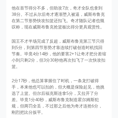
他在首节得分不多，但助攻7次，奇才全队也拿到
38分。不过从尔后奇才逐渐堕入被逼，威斯布鲁克
在第二节形势快攻扣篮还扣飞。奇才随队记者也慨
叹称，现在威斯布鲁克抢篮板比得分更具观赏性。
国王不才半场完成了反超，威斯布鲁克第三节只得
到5分，到第四节形势才靠连续打破创造时机找回
节奏。毕竟4分14秒，他的要害2+1让奇才把分差缩
小到只剩2分，但3分30秒他再次扣飞了一次快攻扣
篮。
2分17秒，他总算掌握住了时机，一条龙打破得
手，本来他也可以扣的，但大概是保险起见，他挑
选了上篮。但尔后福克斯连拿5分，又拉开了分
差。毕竟1分40秒，威斯布鲁克制造霍尔姆斯犯
规，但两罚全丢，不过那之后他为奇才连抢6分，
刚烈把比分扳平。