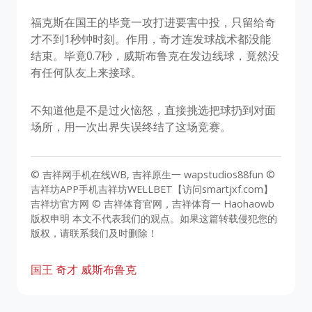
福克斯在国王的毕竟一攻打进要害中投，只留给奇
才不到1秒钟时刻。作用，奇才连发球战术都没能
结束。毕竟0.7秒，威斯布鲁克在发边线球，竟然没
有任何队友上来接球。
不知道他是不是过火恼怒，直接挑选把球扔到对面
场所，用一次出界失误终结了这场竞赛。
© 吉祥网手机在线WB, 吉祥原生一 wapstudios88fun ©
吉祥坊APP手机吉祥坊WELLBET【访问smartjxf.com】
吉祥坊官方网 © 吉祥体育官网，吉祥体育一 Haohaowb
版权申明 本文不代表我们的观点。如果这篇转载侵犯您的
版权，请联系我们及时删除！
国王
奇才
威斯布鲁克