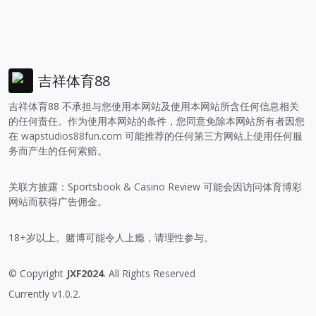
吉祥体育88
吉祥体育88 不承担与您使用本网站及使用本网站所含任何信息相关
的任何责任。作为使用本网站的条件，您同意免除本网站所有者因您
在
wapstudios88fun.com
可能推荐的任何第三方网站上使用任何服
务而产生的任何索赔。
关联方披露：Sportsbook & Casino Review 可能会因访问体育博彩
网站而获得广告佣金。
18+岁以上。赌博可能令人上瘾，请理性参与。
© Copyright
JXF2024
. All Rights Reserved
Currently v1.0.2.