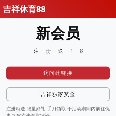
吉祥体育88
新会员
注册送18
访问此链接
吉祥独家奖金
注册就送 限量好礼 手刀领取 于活动期间内前往优
惠页面”点击领取”彩金。