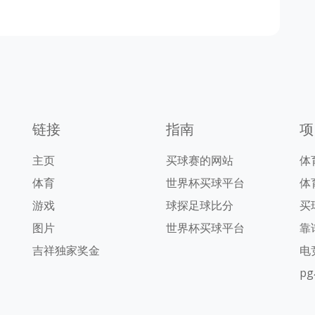
链接
指南
项
主页
买球赛的网站
体
体育
世界杯买球平台
体
游戏
球探足球比分
买
图片
世界杯买球平台
靠
吉祥独家奖金
电
p