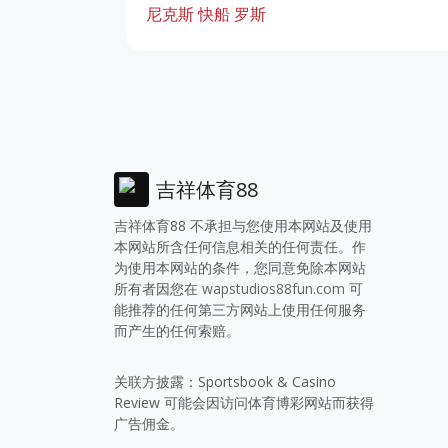
尼克斯
快船
罗斯
吉祥体育88
吉祥体育88 不承担与您使用本网站及使用
本网站所含任何信息相关的任何责任。作
为使用本网站的条件，您同意免除本网站
所有者因您在
wapstudios88fun.com
可
能推荐的任何第三方网站上使用任何服务
而产生的任何索赔。
关联方披露：Sportsbook & Casino
Review 可能会因访问体育博彩网站而获得
广告佣金。