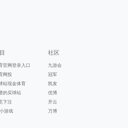
目
社区
育官网登录入口
九游会
育网投
冠军
球站现金体育
凯发
谱的买球站
优博
竞下注
开云
g小游戏
万博