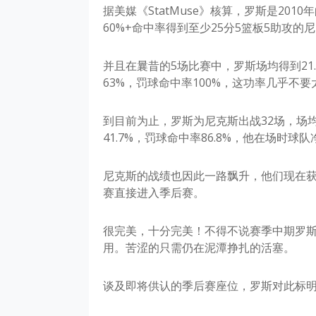
据美媒《StatMuse》核算，罗斯是20
60%+命中率得到至少25分5篮板5助攻的
并且在曩昔的5场比赛中，罗斯场均得到21.
63%，罚球命中率100%，这功率几乎不要
到目前为止，罗斯为尼克斯出战32场，场均得到
41.7%，罚球命中率86.8%，他在场时球
尼克斯的战绩也因此一路飘升，他们现在获
赛直接进入季后赛。
很完美，十分完美！不得不说赛季中期罗
用。苦涩的只需仍在泥潭挣扎的活塞。
谈及即将供认的季后赛座位，罗斯对此标