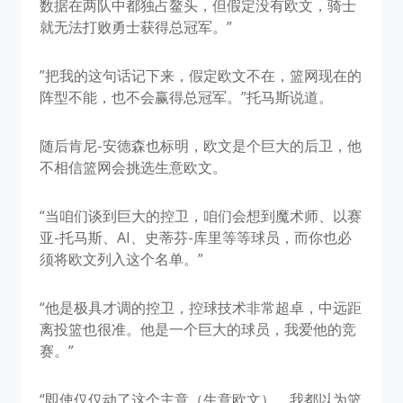
数据在两队中都独占鳌头，但假定没有欧文，骑士
就无法打败勇士获得总冠军。”
”把我的这句话记下来，假定欧文不在，篮网现在的
阵型不能，也不会赢得总冠军。”托马斯说道。
随后肯尼-安德森也标明，欧文是个巨大的后卫，他
不相信篮网会挑选生意欧文。
“当咱们谈到巨大的控卫，咱们会想到魔术师、以赛
亚-托马斯、AI、史蒂芬-库里等等球员，而你也必
须将欧文列入这个名单。”
“他是极具才调的控卫，控球技术非常超卓，中远距
离投篮也很准。他是一个巨大的球员，我爱他的竞
赛。”
“即使仅仅动了这个主意（生意欧文），我都以为篮