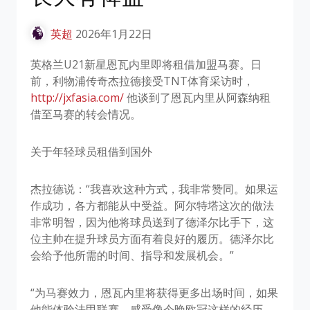
英超
2026年1月22日
英格兰U21新星恩瓦内里即将租借加盟马赛。日
前，利物浦传奇杰拉德接受TNT体育采访时，
http://jxfasia.com/
他谈到了恩瓦内里从阿森纳租
借至马赛的转会情况。
关于年轻球员租借到国外
杰拉德说：“我喜欢这种方式，我非常赞同。如果运
作成功，各方都能从中受益。阿尔特塔这次的做法
非常明智，因为他将球员送到了德泽尔比手下，这
位主帅在提升球员方面有着良好的履历。德泽尔比
会给予他所需的时间、指导和发展机会。”
“为马赛效力，恩瓦内里将获得更多出场时间，如果
他能体验法甲联赛、感受像今晚欧冠这样的经历，