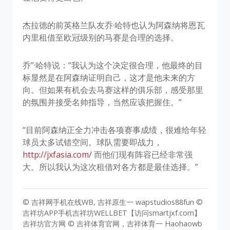
杰拉德的前英格兰队友乔·哈特也认为阿森纳将恩瓦
内里租借至欧冠级别的马赛是合理的选择。
乔”·哈特说：“我认为这个决定很合理，他最终的目
标显然是在阿森纳证明自己，这才是他未来的方
向。但如果有机会去马赛这样的俱乐部，感受那里
的氛围并接受名帅指导，当然应该把握住。”
“目前阿森纳正全力冲击各项赛事成绩，很难给年轻
球员太多试错空间。球队需要即战力，
http://jxfasia.com/
而他们现有阵容已经非常强
大。所以我认为这次租借对各方都是最佳选择。”
© 吉祥网手机在线WB, 吉祥原生一 wapstudios88fun ©
吉祥坊APP手机吉祥坊WELLBET【访问smartjxf.com】
吉祥坊官方网 © 吉祥体育官网，吉祥体育一 Haohaowb