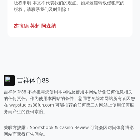
版权申明 本文不代表我们的观点。如果这篇转载侵犯您的
版权，请联系我们及时删除！
杰拉德
英超
阿森纳
吉祥体育88
吉祥体育88 不承担与您使用本网站及使用本网站所含任何信息相关
的任何责任。作为使用本网站的条件，您同意免除本网站所有者因您
在
wapstudios88fun.com
可能推荐的任何第三方网站上使用任何服
务而产生的任何索赔。
关联方披露：Sportsbook & Casino Review 可能会因访问体育博彩
网站而获得广告佣金。