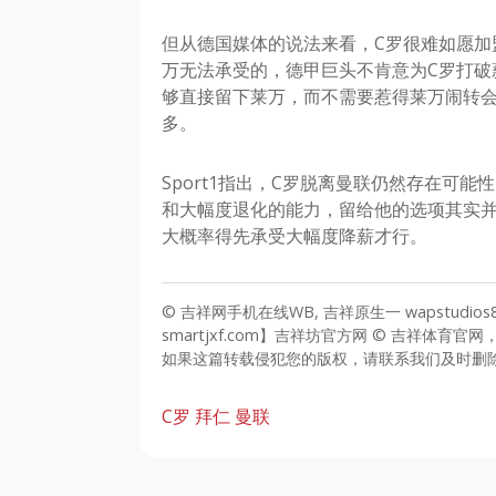
但从德国媒体的说法来看，C罗很难如愿加
万无法承受的，德甲巨头不肯意为C罗打破
够直接留下莱万，而不需要惹得莱万闹转会
多。
Sport1指出，C罗脱离曼联仍然存在可
和大幅度退化的能力，留给他的选项其实
大概率得先承受大幅度降薪才行。
© 吉祥网手机在线WB, 吉祥原生一 wapstudios
smartjxf.com】吉祥坊官方网 © 吉祥体育官
如果这篇转载侵犯您的版权，请联系我们及时删
C罗
拜仁
曼联