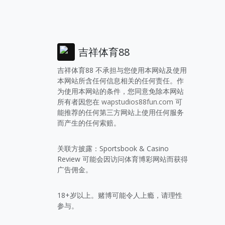
吉祥体育88
吉祥体育88 不承担与您使用本网站及使用
本网站所含任何信息相关的任何责任。作
为使用本网站的条件，您同意免除本网站
所有者因您在
wapstudios88fun.com
可
能推荐的任何第三方网站上使用任何服务
而产生的任何索赔。
关联方披露：Sportsbook & Casino
Review 可能会因访问体育博彩网站而获得
广告佣金。
18+岁以上。赌博可能令人上瘾，请理性
参与。