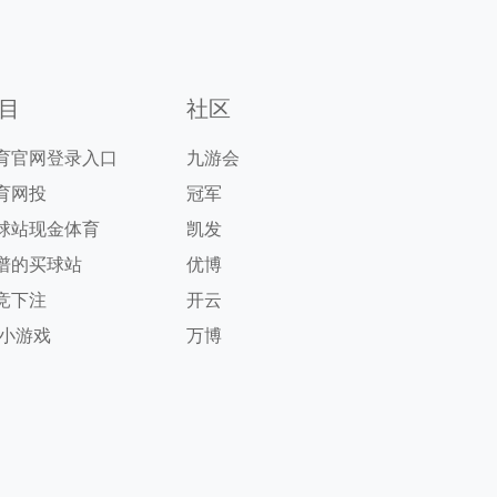
目
社区
育官网登录入口
九游会
育网投
冠军
球站现金体育
凯发
谱的买球站
优博
竞下注
开云
g小游戏
万博