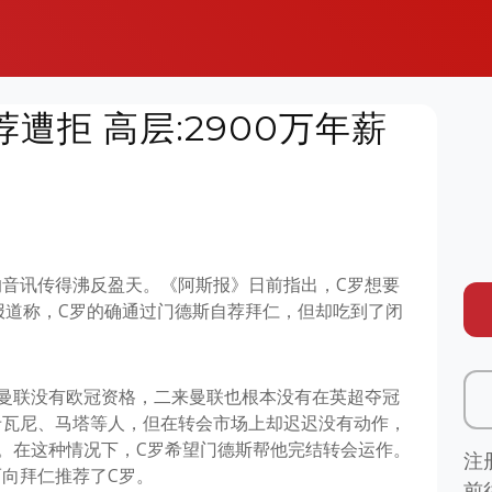
遭拒 高层:2900万年薪
的音讯传得沸反盈天。《阿斯报》日前指出，C罗想要
1报道称，C罗的确通过门德斯自荐拜仁，但却吃到了闭
曼联没有欧冠资格，二来曼联也根本没有在英超夺冠
卡瓦尼、马塔等人，但在转会市场上却迟迟没有动作，
。在这种情况下，C罗希望门德斯帮他完结转会运作。
注
向拜仁推荐了C罗。
前