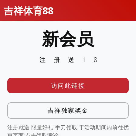
吉祥体育88
新会员
注册送18
访问此链接
吉祥独家奖金
注册就送 限量好礼 手刀领取 于活动期间内前往优
惠页面”点击领取”彩金。