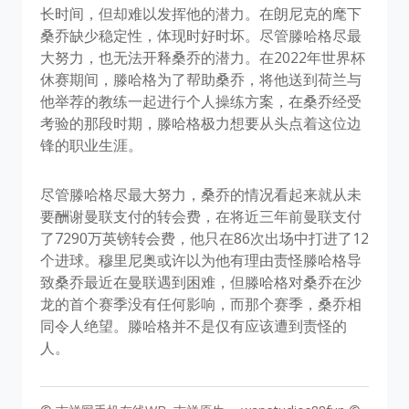
长时间，但却难以发挥他的潜力。在朗尼克的麾下
桑乔缺少稳定性，体现时好时坏。尽管滕哈格尽最
大努力，也无法开释桑乔的潜力。在2022年世界杯
休赛期间，滕哈格为了帮助桑乔，将他送到荷兰与
他举荐的教练一起进行个人操练方案，在桑乔经受
考验的那段时期，滕哈格极力想要从头点着这位边
锋的职业生涯。
尽管滕哈格尽最大努力，桑乔的情况看起来就从未
要酬谢曼联支付的转会费，在将近三年前曼联支付
了7290万英镑转会费，他只在86次出场中打进了12
个进球。穆里尼奥或许以为他有理由责怪滕哈格导
致桑乔最近在曼联遇到困难，但滕哈格对桑乔在沙
龙的首个赛季没有任何影响，而那个赛季，桑乔相
同令人绝望。滕哈格并不是仅有应该遭到责怪的
人。