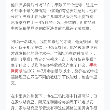
他回归多特后出场21次，奉献了三个进球，这是一
个功率不错的租借期，但我们有必要注意到，他在
长时间没有比赛后花了几周才从头习气比赛节奏。
尽管桑乔在上一年9月的行为上是错的，但前曼联
主教练穆里尼奥在欧冠决赛前也批评了滕哈格。
“作为一名球员，我们知道他的才调。毫无疑问，这
位小伙子犯了差错。但毫无疑问，他的教练也没有
才调发挥他的最佳水平。”“我以为在这种情况下，
他们（曼联）肯定会审视这一点，去分析在曼联产
生了什么，以及他在多特蒙德又产生了什么。
手机
网页版
”自2021年7月参加曼联以来，桑乔在老特拉
福德现已在四位不同的教练手下效能过，包含卡里
克。
在卡里克的带领下，他在三场比赛中打进两球，但
在索尔斯克亚、朗尼克和滕哈格的麾下却难以安
身。索尔斯克亚尽管没有和这位英格兰国脚协作很