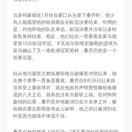
当多特蒙德在1月转会窗口从头签下桑乔时，很少
有人能愿望他的租借期会在欧冠决赛结束。怅惘的
是，对他和他的队友来说，欧冠决赛并没有以多特
收取奖杯结束。相反，他们站在一旁看着皇家马德
里第15次欧冠夺冠。卡瓦哈尔和维尼修斯的进球为
皇马确认了又一座欧洲冠军奖杯，桑乔仍然是一个
首要论题。
自从他与曼联主教练滕哈格点破爆发冲突以来，他
在整个赛季一贯备受重视。桑乔自8月26日以来就
没有穿上曼联球衣，就在他发布声明责怪滕哈格撒
谎的八天之后，就再也没有为曼联上场。在对阵阿
森纳的比赛，桑乔意外地被清扫在大名单之外，滕
哈格在赛后新闻发布会上标明，他之所以被清扫在
外是因为操练中体现不佳。
桑乔在外交媒体上回应说：“请不要信任你所听到的