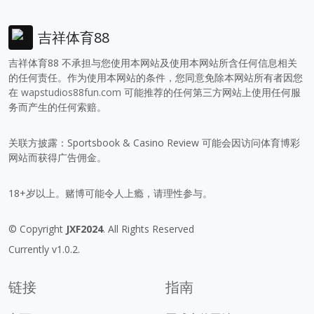
吉祥体育88
吉祥体育88 不承担与您使用本网站及使用本网站所含任何信息相关
的任何责任。作为使用本网站的条件，您同意免除本网站所有者因您
在
wapstudios88fun.com
可能推荐的任何第三方网站上使用任何服
务而产生的任何索赔。
关联方披露：Sportsbook & Casino Review 可能会因访问体育博彩
网站而获得广告佣金。
18+岁以上。赌博可能令人上瘾，请理性参与。
© Copyright
JXF2024
. All Rights Reserved
Currently v1.0.2.
链接
指南