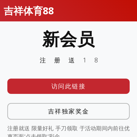
吉祥体育88
新会员
注册送18
访问此链接
吉祥独家奖金
注册就送 限量好礼 手刀领取 于活动期间内前往优
惠页面”点击领取”彩金。