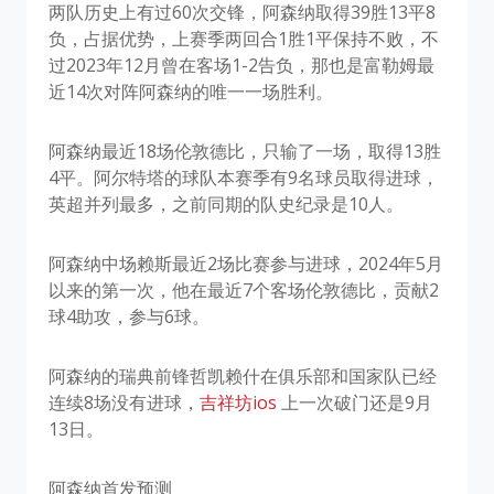
两队历史上有过60次交锋，阿森纳取得39胜13平8
负，占据优势，上赛季两回合1胜1平保持不败，不
过2023年12月曾在客场1-2告负，那也是富勒姆最
近14次对阵阿森纳的唯一一场胜利。
阿森纳最近18场伦敦德比，只输了一场，取得13胜
4平。阿尔特塔的球队本赛季有9名球员取得进球，
英超并列最多，之前同期的队史纪录是10人。
阿森纳中场赖斯最近2场比赛参与进球，2024年5月
以来的第一次，他在最近7个客场伦敦德比，贡献2
球4助攻，参与6球。
阿森纳的瑞典前锋哲凯赖什在俱乐部和国家队已经
连续8场没有进球，
吉祥坊ios
上一次破门还是9月
13日。
阿森纳首发预测