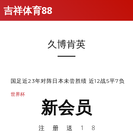
吉祥体育88
久博肯英
国足近23年对阵日本未尝胜绩 近12战5平7负
世界杯
新会员
注册送18