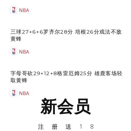
NBA
三球27+6+6罗齐尔28分 培根26分戏法不敌
黄蜂
NBA
字母哥砍29+12+8格雷厄姆25分 雄鹿客场轻
取黄蜂
NBA
新会员
注册送18