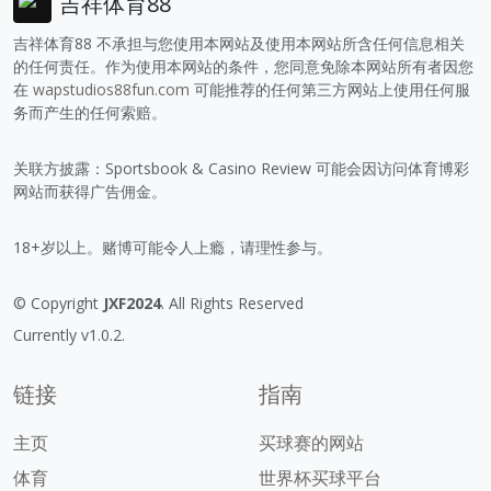
吉祥体育88
吉祥体育88 不承担与您使用本网站及使用本网站所含任何信息相关
的任何责任。作为使用本网站的条件，您同意免除本网站所有者因您
在
wapstudios88fun.com
可能推荐的任何第三方网站上使用任何服
务而产生的任何索赔。
关联方披露：Sportsbook & Casino Review 可能会因访问体育博彩
网站而获得广告佣金。
18+岁以上。赌博可能令人上瘾，请理性参与。
© Copyright
JXF2024
. All Rights Reserved
Currently v1.0.2.
链接
指南
主页
买球赛的网站
体育
世界杯买球平台