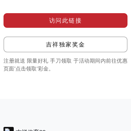
访问此链接
吉祥独家奖金
注册就送 限量好礼 手刀领取 于活动期间内前往优惠
页面”点击领取”彩金。