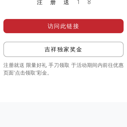
注册送18
访问此链接
吉祥独家奖金
注册就送 限量好礼 手刀领取 于活动期间内前往优惠
页面”点击领取”彩金。