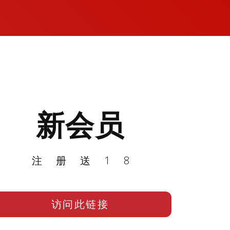
新会员
注册送18
访问此链接