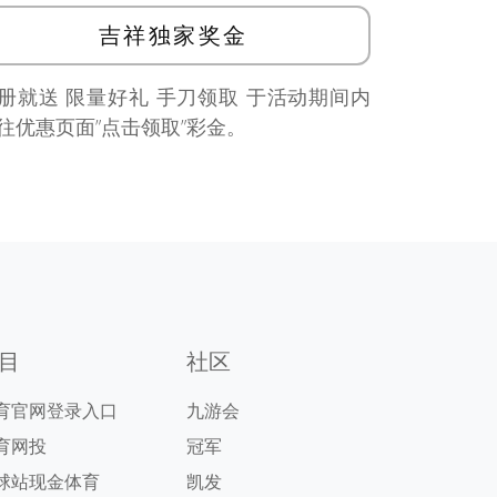
吉祥独家奖金
册就送 限量好礼 手刀领取 于活动期间内
往优惠页面”点击领取”彩金。
目
社区
育官网登录入口
九游会
育网投
冠军
球站现金体育
凯发